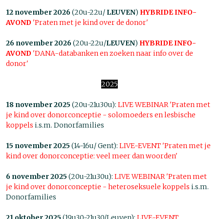
12 november 2026
(20u-22u/
LEUVEN
)
HYBRIDE INFO-
AVOND
'Praten met je kind over de donor'
26 november 2026
(20u-22u/
LEUVEN
)
HYBRIDE INFO-
AVOND
'DANA-databanken en zoeken naar info over de
donor'
2025
18 november 2025
(20u-21u30u):
LIVE WEBINAR 'Praten met
je kind over donorconceptie - solomoeders en lesbische
koppels
i.s.m. Donorfamilies
15 november 2025
(14-16u/ Gent):
LIVE-EVENT 'Praten met je
kind over donorconceptie: veel meer dan woorden'
6 november 2025
(20u-21u30u):
LIVE WEBINAR 'Praten met
je kind over donorconceptie - heteroseksuele koppels
i.s.m.
Donorfamilies
21 oktober 2025
(19u30-21u30/Leuven):
LIVE-EVENT