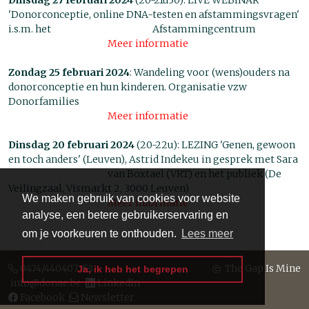
Dinsdag 27 februari 2024
(20-21u30): LIVE WEBINAR
'Donorconceptie, online DNA-testen en afstammingsvragen'
i.s.m. het Afstammingcentrum
Meer informatie
Zondag 25 februari 2024
: Wandeling voor (wens)ouders na
donorconceptie en hun kinderen. Organisatie vzw
Donorfamilies
Meer informatie
Dinsdag 20 februari 2024
(20-22u): LEZING 'Genen, gewoon
en toch anders' (Leuven), Astrid Indekeu in gesprek met Sara
van Boxtael (VRT) en het publiek (De
Veilingzaal, Vismarkt 2, 3000 Leuven)
We maken gebruik van cookies voor website
Meer informatie
analyse, een betere gebruikerservaring en
om je voorkeuren te onthouden.
Lees meer
0474/440407
The Gap Is Mine
Ja, ik heb het begrepen
info@donae.be
LinkedIn
Facebook
Newsletter