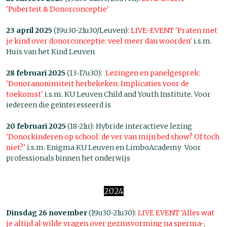
'Puberteit & Donorconceptie'
23 april 2025
(19u30-21u30/Leuven):
LIVE-EVENT 'Praten met
je kind over donorconceptie: veel meer dan woorden'
i.s.m.
Huis van het Kind Leuven
28 februari 2025
(13-17u30):
Lezingen en panelgesprek:
'Donoranonimiteit herbekeken: Implicaties voor de
toekomst'
i.s.m. KU Leuven Child and Youth Institute. Voor
iedereen die geïnteresseerd is
20 februari 2025
(18-21u): Hybride interactieve lezing
'Donorkinderen op school: de ver van mijn bed show? Of toch
niet?'
i.s.m. Enigma KU Leuven en LimboAcademy Voor
professionals binnen het onderwijs
2024
Dinsdag 26 november
(19u30-21u30):
LIVE EVENT 'Alles wat
je altijd al wilde vragen over gezinsvorming na sperma-,